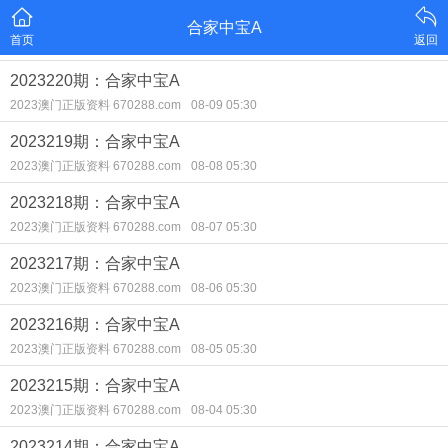
合家中宝A
首页
返回
2023220期：合家中宝A
2023澳门正版资料 670288.com
08-09 05:30
2023219期：合家中宝A
2023澳门正版资料 670288.com
08-08 05:30
2023218期：合家中宝A
2023澳门正版资料 670288.com
08-07 05:30
2023217期：合家中宝A
2023澳门正版资料 670288.com
08-06 05:30
2023216期：合家中宝A
2023澳门正版资料 670288.com
08-05 05:30
2023215期：合家中宝A
2023澳门正版资料 670288.com
08-04 05:30
2023214期：合家中宝A